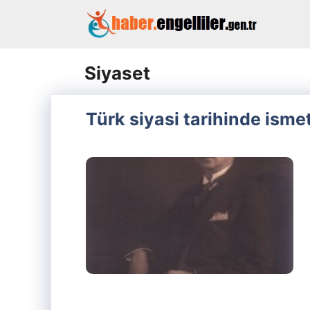
İçeriğe
atla
Siyaset
Türk siyasi tarihinde isme