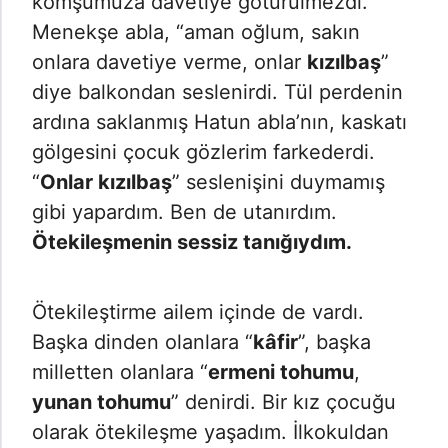
komşumuza davetiye götürülmezdi.
Menekşe abla, “aman oğlum, sakın
onlara davetiye verme, onlar
kızılbaş
”
diye balkondan seslenirdi. Tül perdenin
ardına saklanmış Hatun abla’nın, kaskatı
gölgesini çocuk gözlerim farkederdi.
“
Onlar kızılbaş
” seslenişini duymamış
gibi yapardım. Ben de utanırdım.
Ötekileşmenin sessiz tanığıydım.
Ötekileştirme ailem içinde de vardı.
Başka dinden olanlara “
kâfir
”, başka
milletten olanlara “
ermeni tohumu
,
yunan tohumu
” denirdi. Bir kız çocuğu
olarak ötekileşme yaşadım. İlkokuldan