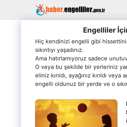
İçeriğe
atla
Engelliler İ
Hiç kendinizi engelli gibi hissettin
sıkıntıyı yaşadınız.
Ama hatırlamıyoruz sadece unutuver
O veya bu şekilde bir yerleriniz ya
eliniz kırıldı, ayağınız kırıldı vey
engelli oldunuz bir yerde ve o sıkı