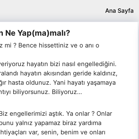
Ana Sayfa
çin Ne Yap(ma)malı?
iz mi ? Bence hissettiniz ve o anı o
iyoruz hayatın bizi nasıl engellediğini.
ralandı hayatın akısından geride kaldınız,
a ağır hasta oldunuz. Yani hayatı yaşamaya
ntıyı biliyorsunuz. Biliyoruz…
Biz engellerimizi aştık. Ya onlar ? Onlar
bunu yalnız yapamaz biraz yardıma
ihtiyaçları var, senin, benim ve onları