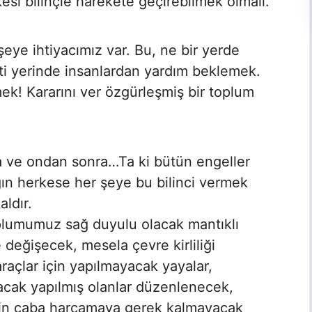
si bilinçle harekete geçirebilmek olmalı.
şeye ihtiyacımız var. Bu, ne bir yerde
kti yerinde insanlardan yardım beklemek.
mek! Kararını ver özgürleşmiş bir toplum
a ve ondan sonra…Ta ki bütün engeller
ğın herkese her şeye bu bilinci vermek
aldır.
plumumuz sağ duyulu olacak mantıklı
değişecek, mesela çevre kirliliği
raçlar için yapılmayacak yayalar,
pılacak yapılmış olanlar düzenlenecek,
için çaba harcamaya gerek kalmayacak